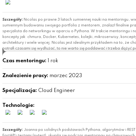
Szczegóły:
Nicolas po prawie 3 latach sumiennej nauki na mentoringu, w
sumiennym budowaniu swojego portfolio z mentorem, znalazł finalnie pra
specjalista do networkingu w oparciu o Pythona. W trakcie mentoringu i n
koncepty jak: chmura, Docker, Kubernetes, kolejki, mikroserwisy, koncept
architektury i wiele więcej. Nicolas jest idealnym przykładem na to, że 
potrafi czasami się wydłużać, to nie warto się poddawać i trzeba dążyć p
Czas mentoringu:
1 rok
Znalezienie pracy:
marzec 2023
Specjalizacja:
Cloud Engineer
Technologie:
Szczegóły:
Joanna po solidnych podstawach Pythona, algorytmów i REST A
FastAPI i testami (pytest), skupiła się podczas mentoringu na chmurowyc