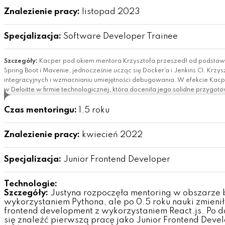
Znalezienie pracy:
listopad 2023
Specjalizacja:
Software Developer Trainee
Szczegóły:
Kacper pod okiem mentora Krzysztofa przeszedł od podstaw 
Spring Boot i Mavenie, jednocześnie ucząc się Docker’a i Jenkins CI. Krz
integracyjnych i wzmacnianiu umiejętności debugowania. W efekcie Kacpe
w Deloitte w firmie technologicznej, która doceniła jego solidne przygo
Czas mentoringu:
1.5 roku
Znalezienie pracy:
kwiecień 2022
Specjalizacja:
Junior Frontend Developer
Technologie:
Szczegóły:
Justyna rozpoczęła mentoring w obszarze
wykorzystaniem Pythona, ale po 0.5 roku nauki zmieni
frontend development z wykorzystaniem React.js. Po da
się znaleźć pierwszą pracę jako Junior Frontend Deve