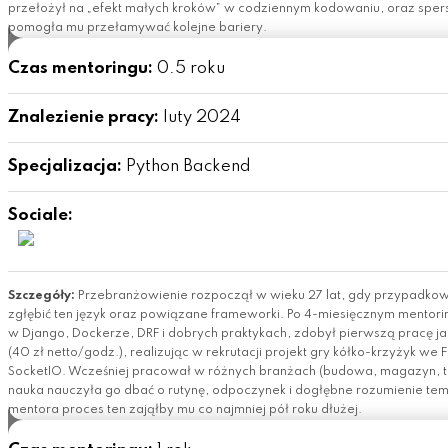
przełożył na „efekt małych kroków” w codziennym kodowaniu, oraz sper
pomogła mu przełamywać kolejne bariery.
Czas mentoringu:
0.5 roku
Znalezienie pracy:
luty 2024
Specjalizacja:
Python Backend
Sociale:
Szczegóły:
Przebranżowienie rozpoczął w wieku 27 lat, gdy przypadkowo 
zgłębić ten język oraz powiązane frameworki. Po 4-miesięcznym mentorin
w Django, Dockerze, DRF i dobrych praktykach, zdobył pierwszą pracę j
(40 zł netto/godz.), realizując w rekrutacji projekt gry kółko-krzyżyk we 
SocketIO. Wcześniej pracował w różnych branżach (budowa, magazyn, t
nauka nauczyła go dbać o rutynę, odpoczynek i dogłębne rozumienie te
mentora proces ten zająłby mu co najmniej pół roku dłużej.