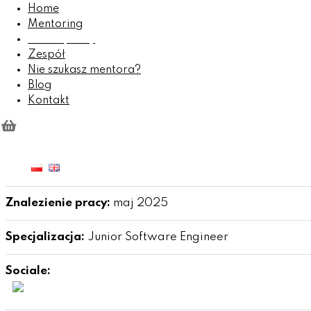
Home
Mentoring
Cop
Model pracy
Zespół
Nie szukasz mentora?
Blog
Kontakt
ZAPYTAJ
Czas mentoringu:
2 lata
Znalezienie pracy:
maj 2025
Specjalizacja:
Junior Software Engineer
Sociale: