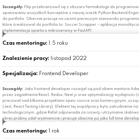
Szczegóły:
Filip przebranżowił się z obszaru farmakologii do programowa
opanowaniu wszystkich konceptów z naszej ścieżki Python Backend Engin
do portfolio. Obecnie pracuje na swoim pierwszym stanowisku programis
które zrealizował do portfolio to: Soccer Scrapper – aplikacja monolity
implementacja oparta o mikroserwisy w FastAPI.
Czas mentoringu:
1.5 roku
Znalezienie pracy:
listopad 2022
Specjalizacja:
Frontend Developer
Szczegóły:
Jako frontend developer rozwijał się pod okiem mentora Ada
przez zagadnienia React, Redux, Next.js oraz optymalizację wydajności (co
pracował nad kilkoma projektami open-source oraz komercyjnymi, uczą
(Jest, React Testing Library). Efektem tej współpracy było zatrudnienie n
technologicznym, gdzie Rafał odpowiada za rozwój i utrzymanie skalowalne
okres próbny zdał wyśmienicie i pracuje obecnie już jako full time develo
Czas mentoringu:
1 rok