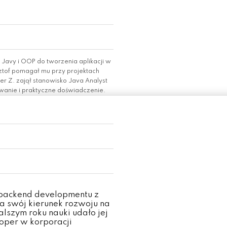
Javy i OOP do tworzenia aplikacji w
ysztof pomagał mu przy projektach
r Z. zajął stanowisko Java Analyst
towanie i praktyczne doświadczenie.
 backend developmentu z
ła swój kierunek rozwoju na
lszym roku nauki udało jej
loper w korporacji