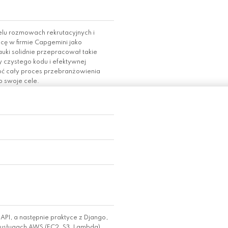
ielu rozmowach rekrutacyjnych i
cę w firmie Capgemini jako
auki solidnie przepracował takie
y czystego kodu i efektywnej
choć cały proces przebranżowienia
o swoje cele.
PI, a następnie praktyce z Django,
h usługach AWS (EC2, S3, Lambda),