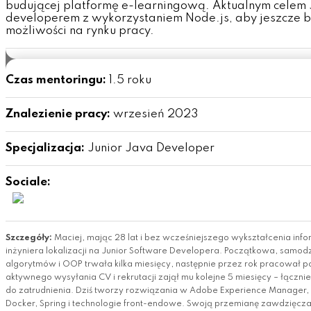
budującej platformę e-learningową. Aktualnym celem Ju
developerem z wykorzystaniem Node.js, aby jeszcze b
możliwości na rynku pracy.
Czas mentoringu:
1.5 roku
Znalezienie pracy:
wrzesień 2023
Specjalizacja:
Junior Java Developer
Sociale:
Szczegóły:
Maciej, mając 28 lat i bez wcześniejszego wykształcenia inf
inżyniera lokalizacji na Junior Software Developera. Początkowa, samod
algorytmów i OOP trwała kilka miesięcy, następnie przez rok pracował 
aktywnego wysyłania CV i rekrutacji zajął mu kolejne 5 miesięcy – łączni
do zatrudnienia. Dziś tworzy rozwiązania w Adobe Experience Manager,
Docker, Spring i technologie front-endowe. Swoją przemianę zawdzięcza 