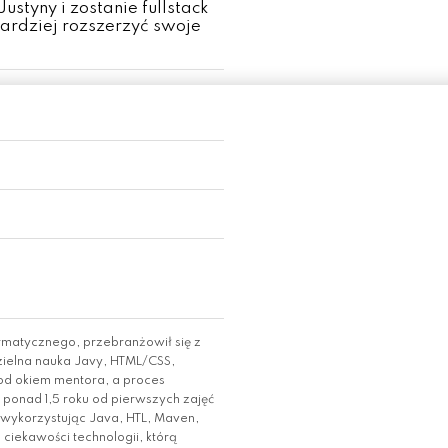
styny i zostanie fullstack
ardziej rozszerzyć swoje
ormatycznego, przebranżowił się z
zielna nauka Javy, HTML/CSS,
pod okiem mentora, a proces
e ponad 1,5 roku od pierwszych zajęć
 wykorzystując Java, HTL, Maven,
ciekawości technologii, którą