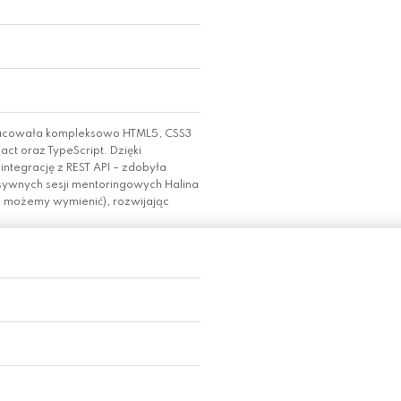
pracowała kompleksowo HTML5, CSS3
ct oraz TypeScript. Dzięki
ntegrację z REST API – zdobyła
nsywnych sesji mentoringowych Halina
ie możemy wymienić), rozwijając