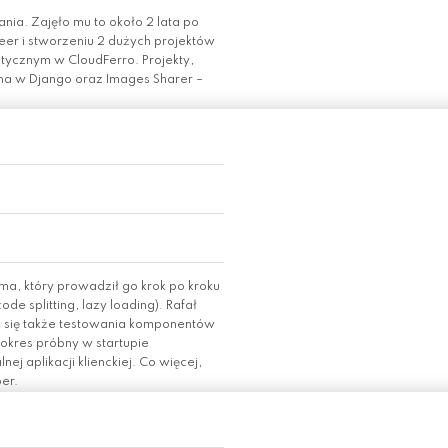
nia. Zajęło mu to około 2 lata po
eer i stworzeniu 2 dużych projektów
tycznym w CloudFerro. Projekty,
czna w Django oraz Images Sharer –
ma, który prowadził go krok po kroku
de splitting, lazy loading). Rafał
c się także testowania komponentów
a okres próbny w startupie
j aplikacji klienckiej. Co więcej,
per.