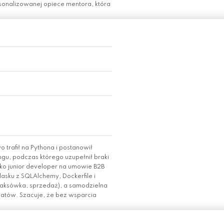
sonalizowanej opiece mentora, która
trafił na Pythona i postanowił
gu, podczas którego uzupełnił braki
ako junior developer na umowie B2B
Flasku z SQLAlchemy, Dockerfile i
aksówka, sprzedaż), a samodzielna
matów. Szacuje, że bez wsparcia