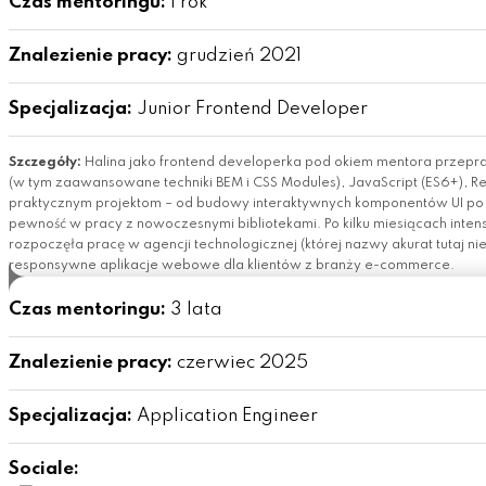
Czas mentoringu:
1 rok
Znalezienie pracy:
grudzień 2021
Specjalizacja:
Junior Frontend Developer
Szczegóły:
Halina jako frontend developerka pod okiem mentora prze
(w tym zaawansowane techniki BEM i CSS Modules), JavaScript (ES6+), Rea
praktycznym projektom – od budowy interaktywnych komponentów UI po i
pewność w pracy z nowoczesnymi bibliotekami. Po kilku miesiącach inte
rozpoczęła pracę w agencji technologicznej (której nazwy akurat tutaj n
responsywne aplikacje webowe dla klientów z branży e-commerce.
Czas mentoringu:
3 lata
Znalezienie pracy:
czerwiec 2025
Specjalizacja:
Application Engineer
Sociale: