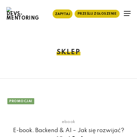
PRZEŚLIJ ZGŁOSZENIE
ZAPYTAJ
Przejdź
do
treści
SKLEP
PROMOCJA!
ebook
E-book. Backend & AI – Jak się rozwijać?